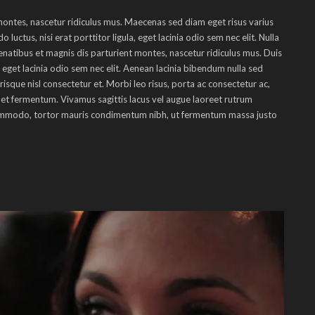
ontes, nascetur ridiculus mus. Maecenas sed diam eget risus varius
uctus, nisi erat porttitor ligula, eget lacinia odio sem nec elit. Nulla
penatibus et magnis dis parturient montes, nascetur ridiculus mus. Duis
, eget lacinia odio sem nec elit. Aenean lacinia bibendum nulla sed
que nisl consectetur et. Morbi leo risus, porta ac consectetur ac,
met fermentum. Vivamus sagittis lacus vel augue laoreet rutrum
 commodo, tortor mauris condimentum nibh, ut fermentum massa justo