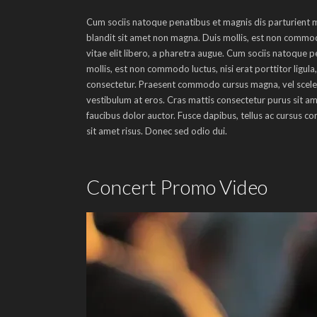
Cum sociis natoque penatibus et magnis dis parturient m
blandit sit amet non magna. Duis mollis, est non commodo l
vitae elit libero, a pharetra augue. Cum sociis natoque 
mollis, est non commodo luctus, nisi erat porttitor ligula
consectetur. Praesent commodo cursus magna, vel sceleris
vestibulum at eros. Cras mattis consectetur purus sit a
faucibus dolor auctor. Fusce dapibus, tellus ac cursus
sit amet risus. Donec sed odio dui.
Concert Promo Video