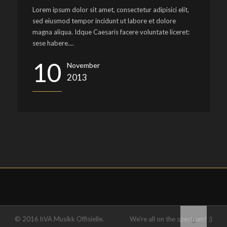
Lorem ipsum dolor sit amet, consectetur adipisici elit,
sed eiusmod tempor incidunt ut labore et dolore
magna aliqua. Idque Caesaris facere voluntate liceret:
sese habere....
10
November
2013
© 2016 hVA Musikk Offisielle.
We're all on the spectrum! ;)