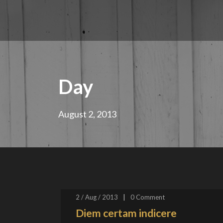
Day
August 2, 2013
2 / Aug / 2013
|
0
Comment
Diem certam indicere