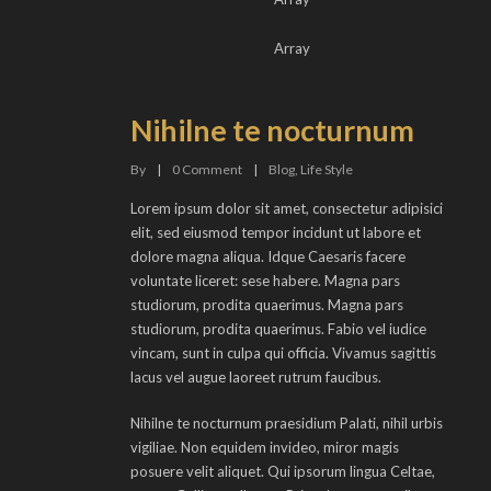
Array
Nihilne te nocturnum
By
|
0
Comment
|
Blog
,
Life Style
Lorem ipsum dolor sit amet, consectetur adipisici
elit, sed eiusmod tempor incidunt ut labore et
dolore magna aliqua. Idque Caesaris facere
voluntate liceret: sese habere. Magna pars
studiorum, prodita quaerimus. Magna pars
studiorum, prodita quaerimus. Fabio vel iudice
vincam, sunt in culpa qui officia. Vivamus sagittis
lacus vel augue laoreet rutrum faucibus.
Nihilne te nocturnum praesidium Palati, nihil urbis
vigiliae. Non equidem invideo, miror magis
posuere velit aliquet. Qui ipsorum lingua Celtae,