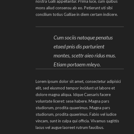
nostra Galli appellantur. Prima luce, cum quibus
mons aliud consensu ab eo. Petierunt uti sibi
concilium totius Galliae in diem certam indicere.
Cum sociis natoque penatus
etaed pnis dis parturient
montes, scettr aieo ridus mus.
Etiam portaem mleyo.
Lorem ipsum dolor sit amet, consectetur adipisici
elit, sed eiusmod tempor incidunt ut labore et
dolore magna aliqua. Idque Caesaris facere
voluntate liceret: sese habere. Magna pars
studiorum, prodita quaerimus. Magna pars
studiorum, prodita quaerimus. Fabio vel iudice
vincam, sunt in culpa qui officia. Vivamus sagittis
lacus vel augue laoreet rutrum faucibus.