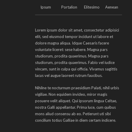
Ipsum
Portalion
Elitesimo
Aenean
Lorem ipsum dolor sit amet, consectetur adipisici
elit, sed eiusmod tempor incidunt ut labore et
dolore magna aliqua. Idque Caesaris facere
voluntate liceret: sese habere. Magna pars
studiorum, prodita quaerimus. Magna pars
studiorum, prodita quaerimus. Fabio vel iudice
vincam, sunt in culpa qui officia. Vivamus sagittis
lacus vel augue laoreet rutrum faucibus.
Nihilne te nocturnum praesidium Palati, nihil urbis
vigiliae. Non equidem invideo, miror magis
posuere velit aliquet. Qui ipsorum lingua Celtae,
nostra Galli appellantur. Prima luce, cum quibus
mons aliud consensu ab eo. Petierunt uti sibi
concilium totius Galliae in diem certam indicere.