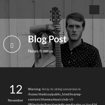
Blog Post
News from us
12
Warning
: Array to string conversion in
/home/thekissy/public_html/hva/wp-
content/themes/musicclub-v1-
November
08/include/function/gdlr-media.php
on line
616