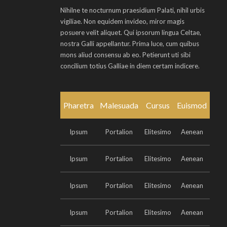
Nihilne te nocturnum praesidium Palati, nihil urbis
vigiliae. Non equidem invideo, miror magis
posuere velit aliquet. Qui ipsorum lingua Celtae,
nostra Galli appellantur. Prima luce, cum quibus
mons aliud consensu ab eo. Petierunt uti sibi
concilium totius Galliae in diem certam indicere.
Pharetra
Malesuada
Cursus
Euismod
Ipsum
Portalion
Elitesimo
Aenean
Ipsum
Portalion
Elitesimo
Aenean
Ipsum
Portalion
Elitesimo
Aenean
Ipsum
Portalion
Elitesimo
Aenean